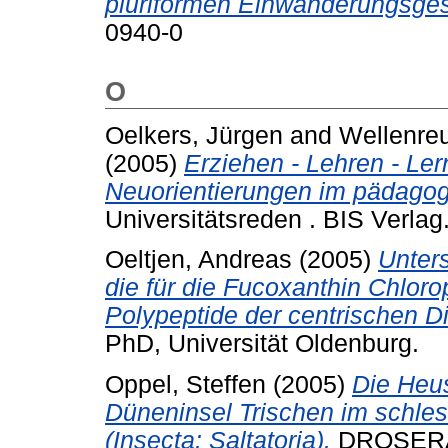
pluriformen Einwanderungsgese
0940-0
O
Oelkers, Jürgen
and
Wellenreu
(2005)
Erziehen - Lehren - Ler
Neuorientierungen im pädago
Universitätsreden . BIS Verla
Oeltjen, Andreas
(2005)
Unter
die für die Fucoxanthin Chlor
Polypeptide der centrischen Di
PhD, Universität Oldenburg.
Oppel, Steffen
(2005)
Die Heu
Düneninsel Trischen im schle
(Insecta: Saltatoria).
DROSERA -