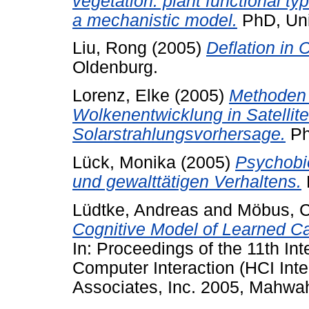
vegetation: plant functional 
a mechanistic model.
PhD, Uni
Liu, Rong
(2005)
Deflation in 
Oldenburg.
Lorenz, Elke
(2005)
Methoden 
Wolkenentwicklung in Satellit
Solarstrahlungsvorhersage.
Ph
Lück, Monika
(2005)
Psychobi
und gewalttätigen Verhaltens.
Lüdtke, Andreas
and
Möbus, C
Cognitive Model of Learned Ca
In: Proceedings of the 11th In
Computer Interaction (HCI Int
Associates, Inc. 2005, Mahwa