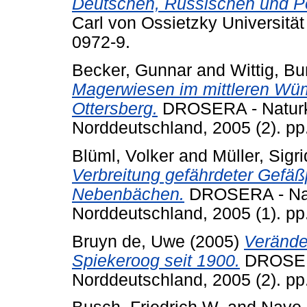
Deutschen, Russischen und P
Carl von Ossietzky Universitä
0972-9.
Becker, Gunnar
and
Wittig, B
Magerwiesen im mittleren Wü
Ottersberg.
DROSERA - Naturku
Norddeutschland, 2005 (2). p
Blüml, Volker
and
Müller, Sigri
Verbreitung gefährdeter Gefäß
Nebenbächen.
DROSERA - Natu
Norddeutschland, 2005 (1). p
Bruyn de, Uwe
(2005)
Verände
Spiekeroog seit 1900.
DROSERA
Norddeutschland, 2005 (2). p