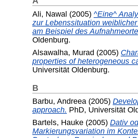
A
Ali, Nawal
(2005)
^Eine^ Analy
zur Lebenssituation weiblicher
am Beispiel des Aufnahmeort
Oldenburg.
Alsawalha, Murad
(2005)
Chara
properties of heterogeneous ca
Universität Oldenburg.
B
Barbu, Andreea
(2005)
Develo
approach.
PhD, Universität Ol
Bartels, Hauke
(2005)
Dativ od
Markierungsvariation im Kontex