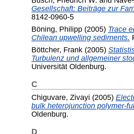
Busch, Friedrich W.
and
Nave-
Gesellschaft: Beiträge zur Fam
8142-0960-5
Böning, Philipp
(2005)
Trace e
Chilean upwelling sediments.
P
Böttcher, Frank
(2005)
Statist
Turbulenz und allgemeiner sto
Universität Oldenburg.
C
Chiguvare, Zivayi
(2005)
Elect
bulk heterojunction polymer-ful
Oldenburg.
D