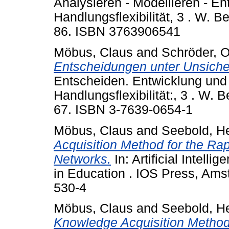
Analysieren - Modellieren - En
Handlungsflexibilität, 3 . W. B
86. ISBN 3763906541
Möbus, Claus
and
Schröder, O
Entscheidungen unter Unsicher
Entscheiden. Entwicklung und 
Handlungsflexibilität:, 3 . W. 
67. ISBN 3-7639-0654-1
Möbus, Claus
and
Seebold, H
Acquisition Method for the Rap
Networks.
In: Artificial Intelli
in Education . IOS Press, Am
530-4
Möbus, Claus
and
Seebold, H
Knowledge Acquisition Method 