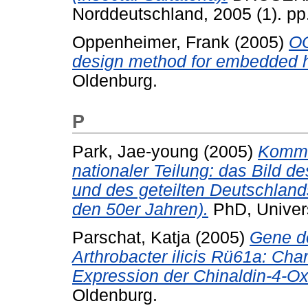
Norddeutschland, 2005 (1). p
Oppenheimer, Frank
(2005)
OO
design method for embedded 
Oldenburg.
P
Park, Jae-young
(2005)
Kommu
nationaler Teilung: das Bild d
und des geteilten Deutschlands
den 50er Jahren).
PhD, Univers
Parschat, Katja
(2005)
Gene de
Arthrobacter ilicis Rü61a: Char
Expression der Chinaldin-4-Ox
Oldenburg.