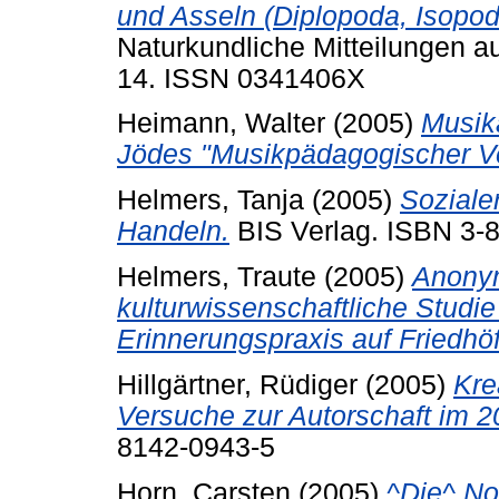
und Asseln (Diplopoda, Isopo
Naturkundliche Mitteilungen a
14. ISSN 0341406X
Heimann, Walter
(2005)
Musika
Jödes "Musikpädagogischer Ve
Helmers, Tanja
(2005)
Soziale
Handeln.
BIS Verlag. ISBN 3-
Helmers, Traute
(2005)
Anonym
kulturwissenschaftliche Stud
Erinnerungspraxis auf Friedhö
Hillgärtner, Rüdiger
(2005)
Kre
Versuche zur Autorschaft im 2
8142-0943-5
Horn, Carsten
(2005)
^Die^ No