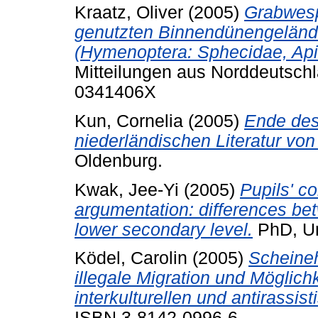
Kraatz, Oliver
(2005)
Grabwesp
genutzten Binnendünengeländ
(Hymenoptera: Sphecidae, Api
Mitteilungen aus Norddeutschl
0341406X
Kun, Cornelia
(2005)
Ende des
niederländischen Literatur vo
Oldenburg.
Kwak, Jee-Yi
(2005)
Pupils' c
argumentation: differences b
lower secondary level.
PhD, Un
Ködel, Carolin
(2005)
Scheineh
illegale Migration und Möglich
interkulturellen und antirassis
ISBN 3-8142-0996-6