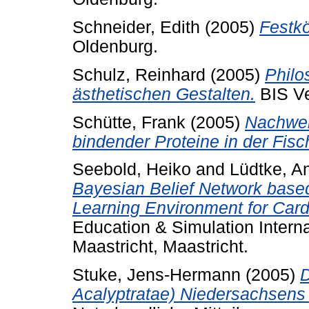
Schneider, Edith
(2005)
Festk
Oldenburg.
Schulz, Reinhard
(2005)
Philo
ästhetischen Gestalten.
BIS Ve
Schütte, Frank
(2005)
Nachwei
bindender Proteine in der Fisc
Seebold, Heiko
and
Lüdtke, A
Bayesian Belief Network based
Learning Environment for Card
Education & Simulation Inter
Maastricht, Maastricht.
Stuke, Jens-Hermann
(2005)
D
Acalyptratae) Niedersachsens