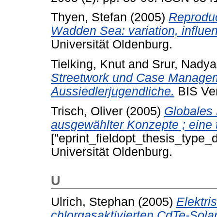
Thyen, Stefan
(2005)
Reproduc
Wadden Sea: variation, influen
Universität Oldenburg.
Tielking, Knut
and
Srur, Nadya
Streetwork und Case Managemen
Aussiedlerjugendliche.
BIS Ver
Trisch, Oliver
(2005)
Globales
ausgewählter Konzepte ; eine 
["eprint_fieldopt_thesis_type_
Universität Oldenburg.
U
Ulrich, Stephan
(2005)
Elektri
chlorgasaktivierten CdTe-Solar