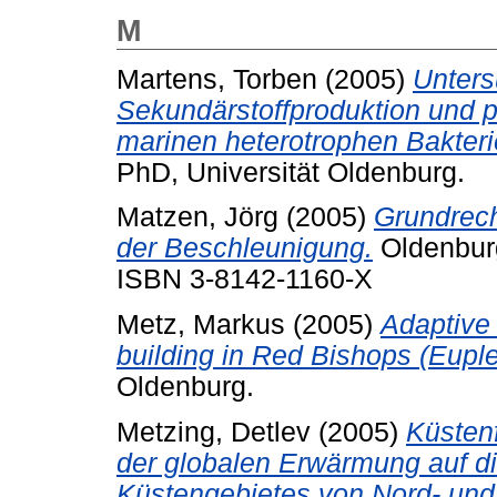
M
Martens, Torben
(2005)
Unters
Sekundärstoffproduktion und p
marinen heterotrophen Bakter
PhD, Universität Oldenburg.
Matzen, Jörg
(2005)
Grundrech
der Beschleunigung.
Oldenburg
ISBN 3-8142-1160-X
Metz, Markus
(2005)
Adaptive
building in Red Bishops (Euple
Oldenburg.
Metzing, Detlev
(2005)
Küstenf
der globalen Erwärmung auf d
Küstengebietes von Nord- und