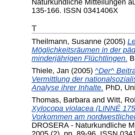
Naturkundliche Mitteilungen a
135-166. ISSN 0341406X
T
Theilmann, Susanne
(2005)
Le
Möglichkeitsräumen in der päd
minderjährigen Flüchtlingen.
BI
Thiele, Jan
(2005)
^Der^ Beitr
Vermittlung der nationalsoziali
Analyse ihrer Inhalte.
PhD, Uni
Thomas, Barbara
and
Witt, Rol
Xylocopa violacea (LINNÉ 175
Vorkommen am nordwestlichen
DROSERA - Naturkundliche Mi
2005 (2). pp. 89-96. ISSN 03