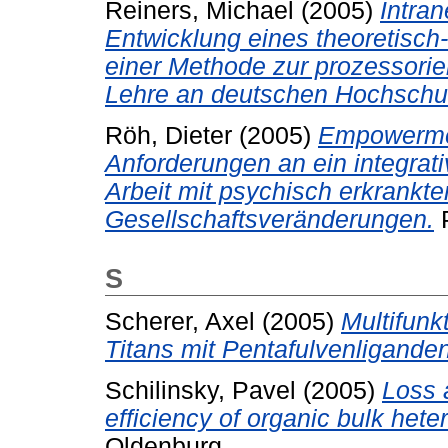
Reiners, Michael
(2005)
Intra
Entwicklung eines theoretisch
einer Methode zur prozessorie
Lehre an deutschen Hochschu
Röh, Dieter
(2005)
Empowermen
Anforderungen an ein integra
Arbeit mit psychisch erkrankt
Gesellschaftsveränderungen.
P
S
Scherer, Axel
(2005)
Multifunk
Titans mit Pentafulvenliganden
Schilinsky, Pavel
(2005)
Loss 
efficiency of organic bulk heter
Oldenburg.