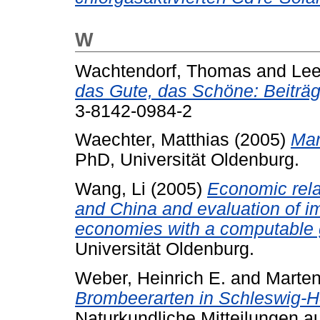
W
Wachtendorf, Thomas
and
Lee
das Gute, das Schöne: Beiträg
3-8142-0984-2
Waechter, Matthias
(2005)
Mar
PhD, Universität Oldenburg.
Wang, Li
(2005)
Economic rel
and China and evaluation of im
economies with a computable g
Universität Oldenburg.
Weber, Heinrich E.
and
Marten
Brombeerarten in Schleswig-H
Naturkundliche Mitteilungen a