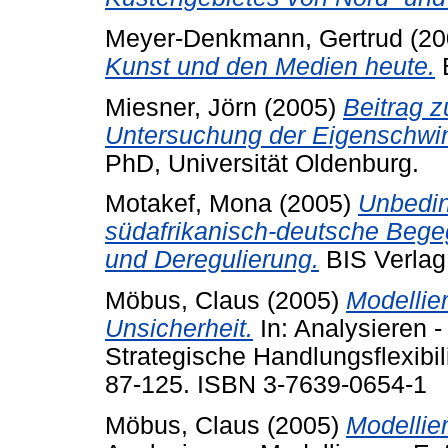
Meyer-Denkmann, Gertrud
(20
Kunst und den Medien heute.
B
Miesner, Jörn
(2005)
Beitrag z
Untersuchung der Eigenschwin
PhD, Universität Oldenburg.
Motakef, Mona
(2005)
Unbedin
südafrikanisch-deutsche Bege
und Deregulierung.
BIS Verlag
Möbus, Claus
(2005)
Modellie
Unsicherheit.
In: Analysieren -
Strategische Handlungsflexibili
87-125. ISBN 3-7639-0654-1
Möbus, Claus
(2005)
Modellie