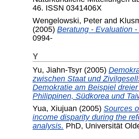
46. ISSN 0341406X
Wengelowski, Peter
and
Klus
(2005)
Beratung - Evaluation - 
0994-
Y
Yu, Jiahn-Tsyr
(2005)
Demokra
zwischen Staat und Zivilgesel
Demokratie am Beispiel dreier
Philippinen, Südkorea und Tai
Yua, Xiujuan
(2005)
Sources of
income disparity during the re
analysis.
PhD, Universität Old