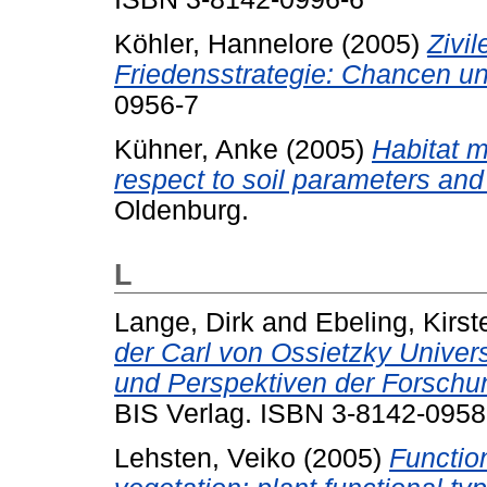
Köhler, Hannelore
(2005)
Zivil
Friedensstrategie: Chancen u
0956-7
Kühner, Anke
(2005)
Habitat m
respect to soil parameters a
Oldenburg.
L
Lange, Dirk
and
Ebeling, Kirst
der Carl von Ossietzky Univer
und Perspektiven der Forschu
BIS Verlag. ISBN 3-8142-0958
Lehsten, Veiko
(2005)
Functio