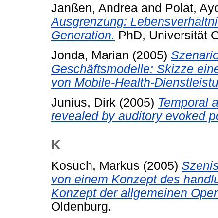
Janßen, Andrea
and
Polat, Ay
Ausgrenzung: Lebensverhältnis
Generation.
PhD, Universität 
Jonda, Marian
(2005)
Szenario
Geschäftsmodelle: Skizze ein
von Mobile-Health-Dienstleist
Junius, Dirk
(2005)
Temporal a
revealed by auditory evoked po
K
Kosuch, Markus
(2005)
Szenis
von einem Konzept des handlun
Konzept der allgemeinen Ope
Oldenburg.