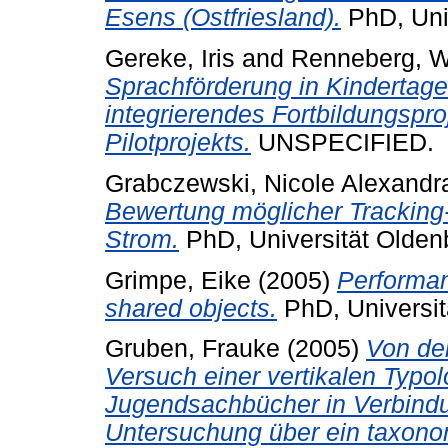
Esens (Ostfriesland).
PhD, Univ
Gereke, Iris
and
Renneberg, W
Sprachförderung in Kindertage
integrierendes Fortbildungspro
Pilotprojekts.
UNSPECIFIED.
Grabczewski, Nicole Alexandr
Bewertung möglicher Tracking
Strom.
PhD, Universität Olden
Grimpe, Eike
(2005)
Performan
shared objects.
PhD, Universit
Gruben, Frauke
(2005)
Von de
Versuch einer vertikalen Typol
Jugendsachbücher in Verbindu
Untersuchung über ein taxonom