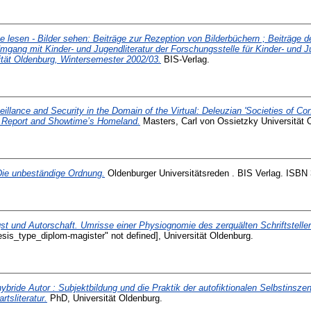
e lesen - Bilder sehen: Beiträge zur Rezeption von Bilderbüchern ; Beiträge 
mgang mit Kinder- und Jugendliteratur der Forschungsstelle für Kinder- und Ju
ität Oldenburg, Wintersemester 2002/03.
BIS-Verlag.
eillance and Security in the Domain of the Virtual: Deleuzian 'Societies of Cont
y Report and Showtime’s Homeland.
Masters, Carl von Ossietzky Universität 
Die unbeständige Ordnung.
Oldenburger Universitätsreden . BIS Verlag. ISBN
st und Autorschaft. Umrisse einer Physiognomie des zerquälten Schriftstelle
esis_type_diplom-magister" not defined], Universität Oldenburg.
ybride Autor : Subjektbildung und die Praktik der autofiktionalen Selbstinszen
tsliteratur.
PhD, Universität Oldenburg.