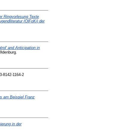
der Ringvorlesung Texte
gendliteratur (OlFoKi) der
rol' and Anticipation in
Oldenburg.
 3-8142-1164-2
rs am Beispiel Franz
ierung in der