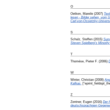
O
Oetken, Mareile
(2007)
Text
lesen - Bilder sehen, vom U
Carl-von-Ossietzky-Univers
S
Schulz, Steffen
(2015)
Surv
Steven Spielberg’s Minorit
T
Thomése, Pieter F.
(2006)
W
Winter, Christian
(2008)
Ang
Kafkas.
["eprint_fieldopt_th
Z
Zentner, Eugen
(2016)
Der h
deutschsprachigen Gegenwar