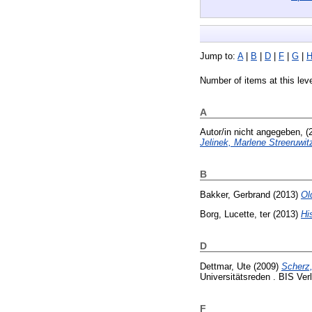
Jump to:
A
|
B
|
D
|
F
|
G
|
Number of items at this lev
A
Autor/in nicht angegeben,
(
Jelinek, Marlene Streeruwit
B
Bakker, Gerbrand
(2013)
Ol
Borg, Lucette, ter
(2013)
Hi
D
Dettmar, Ute
(2009)
Scherz,
Universitätsreden . BIS Ve
F