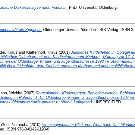
irische Diskursanalyse nach Foucault.
PhD, Universität Oldenburg.
entionalität als Kippfigur.
Oldenburger Universitätsreden . BIS Verlag. ISBN 3
tter, Klaus
and
Klattenhoff, Klaus
(2001)
Jüdisches Kinderleben im Spiegel jü
tsbibliothek Oldenburg mit dem Kindheitsmuseum Marburg ; [Katalog zur 17. A
 Rahmen der Oldenburger Kinder- und Jugendbuchmesse 1998 im Stadtmuseum
bibliothek Oldenburg, dem Kindheitsmuseum Marburg und anderer Bibliotheke
ann, Wiebke
(2007)
Sorgenkinder - Kindersorgen: Behindert-werden, Behinder
sstellung im Rahmen d. 13. Oldenburger Kinder- u. Jugendbuchmesse 1987 
othek Oldenburg sowie privater u. öffentl. Leihgeber].
UNSPECIFIED.
aßner, Natascha
(2010)
Ein essayistischer Blick von West nach Ost. Wendez
rlag. ISBN 978-3-8142-1193-0