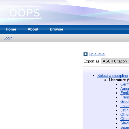
Home
About
Browse
Login
Up a level
Export as
Select a discipline
Literature
(
Germa
Ameri
Engli
Frenc
Greek
Itali
Latin
Other
Other
Slavi
Spani