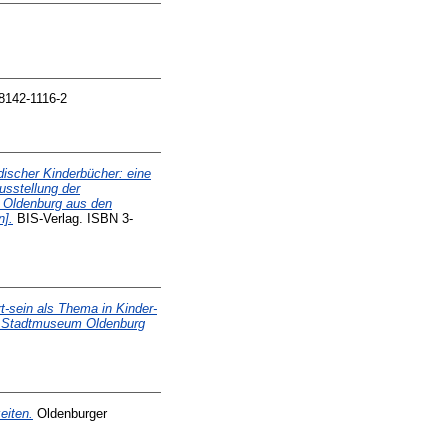
-8142-1116-2
discher Kinderbücher: eine
usstellung der
 Oldenburg aus den
n].
BIS-Verlag. ISBN 3-
t-sein als Thema in Kinder-
im Stadtmuseum Oldenburg
eiten.
Oldenburger