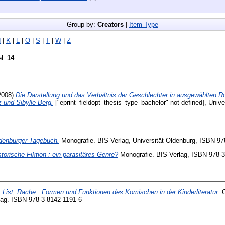
Group by:
Creators
|
Item Type
H
|
K
|
L
|
O
|
S
|
T
|
W
|
Z
el:
14
.
2008)
Die Darstellung und das Verhältnis der Geschlechter in ausgewählten 
z und Sibylle Berg.
["eprint_fieldopt_thesis_type_bachelor" not defined], Unive
denburger Tagebuch.
Monografie.
BIS-Verlag, Universität Oldenburg, ISBN 97
storische Fiktion : ein parasitäres Genre?
Monografie.
BIS-Verlag, ISBN 978-3
 List, Rache : Formen und Funktionen des Komischen in der Kinderliteratur.
O
rlag. ISBN 978-3-8142-1191-6