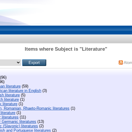
Items where Subject is "Literature"
Ato
(96)
96)
n literature
(59)
can literature in English
(3)
sh literature
(5)
h literature
(1)
 literature
(1)
an, Romanian, Rhaeto-Romanic literatures
(1)
 literature
(1)
 literatures
(11)
 Germanic literatures
(13)
c (Slavonic) literatures
(2)
sh and Portuguese literatures
(2)