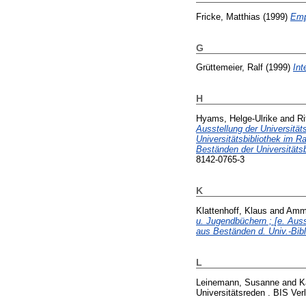
Fricke, Matthias
(1999)
Emp
G
Grüttemeier, Ralf
(1999)
Int
H
Hyams, Helge-Ulrike
and
Ri
Ausstellung der Universitä
Universitätsbibliothek im
Beständen der Universitäts
8142-0765-3
K
Klattenhoff, Klaus
and
Amm
u. Jugendbüchern ; [e. Au
aus Beständen d. Univ.-Bibli
L
Leinemann, Susanne
and
K
Universitätsreden . BIS Ve