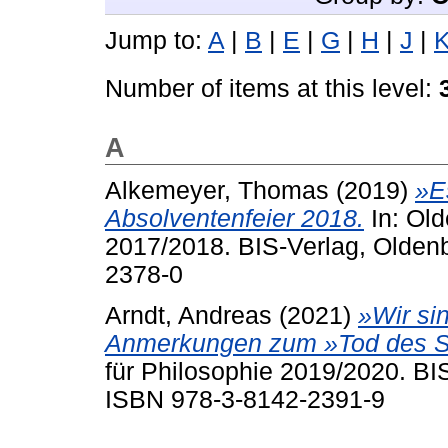
Jump to:
A
|
B
|
E
|
G
|
H
|
J
|
Number of items at this level:
A
Alkemeyer, Thomas
(2019)
»E
Absolventenfeier 2018.
In: Old
2017/2018. BIS-Verlag, Olden
2378-0
Arndt, Andreas
(2021)
»Wir si
Anmerkungen zum »Tod des S
für Philosophie 2019/2020. BI
ISBN 978-3-8142-2391-9