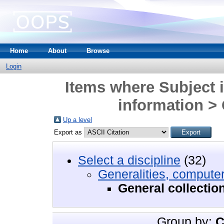
Home
About
Browse
Login
Items where Subject i
information > 
Up a level
Export as
Select a discipline
(32)
Generalities, computer
General collectio
Group by:
C