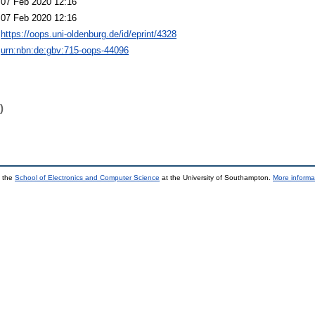
07 Feb 2020 12:16
07 Feb 2020 12:16
https://oops.uni-oldenburg.de/id/eprint/4328
urn:nbn:de:gbv:715-oops-44096
)
y the
School of Electronics and Computer Science
at the University of Southampton.
More informa