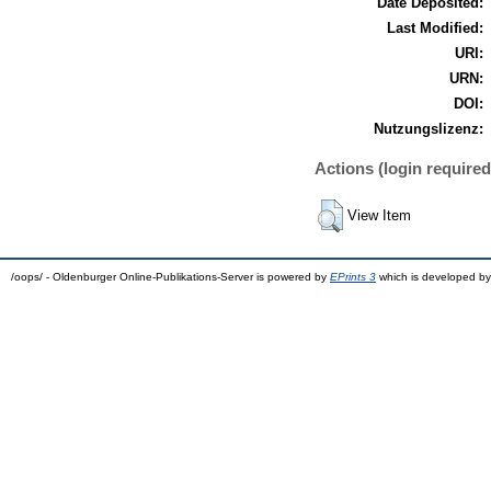
Date Deposited:
Last Modified:
URI:
URN:
DOI:
Nutzungslizenz:
Actions (login required
View Item
/oops/ - Oldenburger Online-Publikations-Server is powered by
EPrints 3
which is developed b