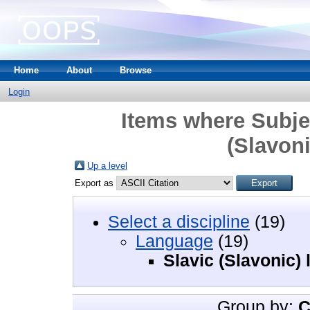
Home
About
Browse
Login
Items where Subje
(Slavon
Up a level
Export as
Select a discipline
(19)
Language
(19)
Slavic (Slavonic)
Group by:
C