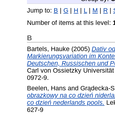
Jump to:
B
|
G
|
H
|
L
|
M
|
R
|
Number of items at this level:
B
Bartels, Hauke
(2005)
Dativ od
Markierungsvariation im Kontex
Deutschen, Russischen und P
Carl von Ossietzky Universitä
0972-9.
Beelen, Hans
and
Grądecka-S
obrazkowy na co dzień niderla
co dzień nederlands pools.
Lek
627-9