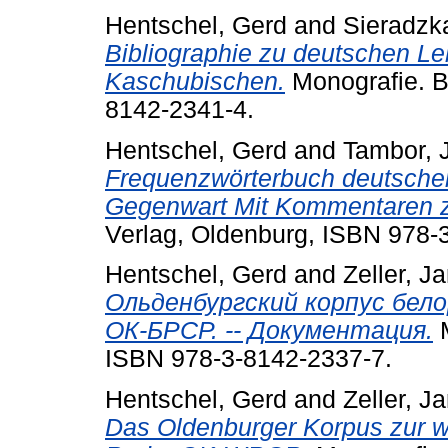
Hentschel, Gerd
and
Sieradzk
Bibliographie zu deutschen L
Kaschubischen.
Monografie.
B
8142-2341-4.
Hentschel, Gerd
and
Tambor, 
Frequenzwörterbuch deutscher
Gegenwart Mit Kommentaren z
Verlag, Oldenburg, ISBN 978-
Hentschel, Gerd
and
Zeller, J
Ольденбургский корпус бело
ОК-БРСР. -- Документация.
M
ISBN 978-3-8142-2337-7.
Hentschel, Gerd
and
Zeller, J
Das Oldenburger Korpus zur w