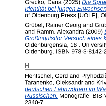
Grecko, Daria
(2025)
Die Spra
Identität bei jungen Erwachsen
of Oldenburg Press [UOLP], O
Grübel, Rainer Georg
and
Grüb
and
Ramm, Alexandra
(2009)
Großinquisitor Versuch eines 
Oldenburgensia, 18 . Universi
Oldenburg. ISBN 978-3-8142-
H
Hentschel, Gerd
and
Pryhodzi
Taranenko, Oleksandr
and
Kri
deutschen Lehnwörtern im Wei
Russischen.
Monografie.
BIS-
2340-7.