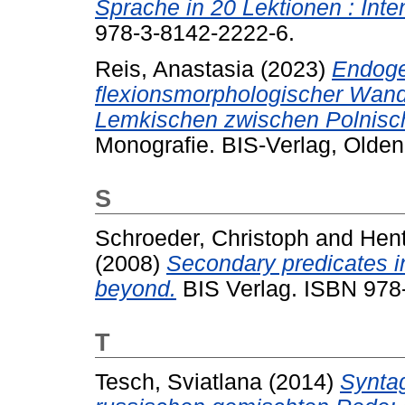
Sprache in 20 Lektionen : Inte
978-3-8142-2222-6.
Reis, Anastasia
(2023)
Endoge
flexionsmorphologischer Wande
Lemkischen zwischen Polnisch
Monografie.
BIS-Verlag, Olde
S
Schroeder, Christoph
and
Hent
(2008)
Secondary predicates 
beyond.
BIS Verlag. ISBN 978
T
Tesch, Sviatlana
(2014)
Synta