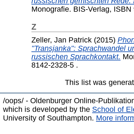
russischen gemischten Rede:
Monografie.
BIS-Verlag, ISBN
Z
Zeller, Jan Patrick
(2015)
Phon
"Transjanka": Sprachwandel u
russischen Sprachkontakt.
Mon
8142-2328-5 .
This list was gener
/oops/ - Oldenburger Online-Publikati
which is developed by the
School of E
University of Southampton.
More inform