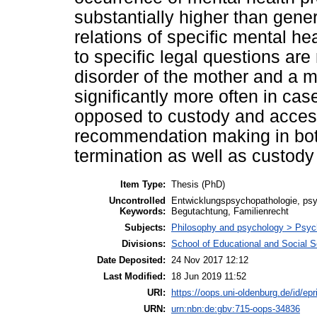
substantially higher than gener
relations of specific mental he
to specific legal questions are
disorder of the mother and a me
significantly more often in ca
opposed to custody and access
recommendation making in bot
termination as well as custod
Item Type:
Thesis (PhD)
Uncontrolled
Entwicklungspsychopathologie, psyc
Keywords:
Begutachtung, Familienrecht
Subjects:
Philosophy and psychology > Psyc
Divisions:
School of Educational and Social 
Date Deposited:
24 Nov 2017 12:12
Last Modified:
18 Jun 2019 11:52
URI:
https://oops.uni-oldenburg.de/id/epr
URN:
urn:nbn:de:gbv:715-oops-34836