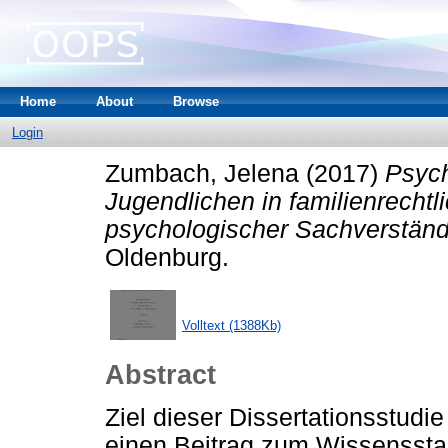
Home
About
Browse
Login
Zumbach, Jelena
(2017)
Psych
Jugendlichen in familienrechtl
psychologischer Sachverständ
Oldenburg.
Volltext (1388Kb)
Abstract
Ziel dieser Dissertationsstudie
einen Beitrag zum Wissenssta