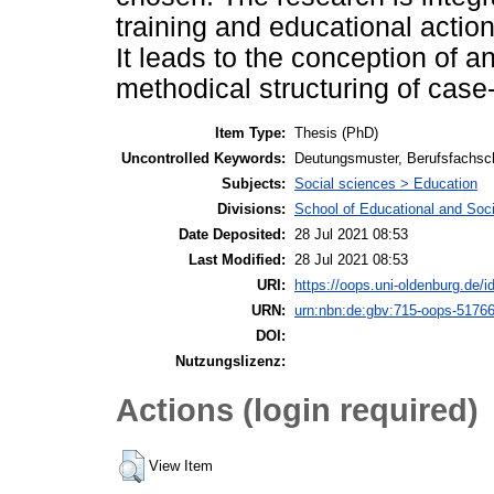
training and educational action
It leads to the conception of a
methodical structuring of case
Item Type:
Thesis (PhD)
Uncontrolled Keywords:
Deutungsmuster, Berufsfachsch
Subjects:
Social sciences > Education
Divisions:
School of Educational and Soc
Date Deposited:
28 Jul 2021 08:53
Last Modified:
28 Jul 2021 08:53
URI:
https://oops.uni-oldenburg.de/i
URN:
urn:nbn:de:gbv:715-oops-5176
DOI:
Nutzungslizenz:
Actions (login required)
View Item