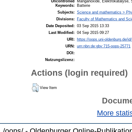
Uncontrolled
Manganoxide, Elektrokatalyse, S
Keywords:
Batterie
Subjects:
Science and mathematics > Ph
Divisions:
Faculty of Mathematics and Scie
Date Deposited:
03 Sep 2015 13:33
Last Modified:
04 Sep 2015 09:27
URI:
https://oops.uni-oldenburg.de/id
URN:
urn:nbn:de:gbv:715-oops-25771
DOI:
Nutzungslizenz:
Actions (login required)
View Item
Docume
More statis
/oops/ - Oldenburger Online-Publikati