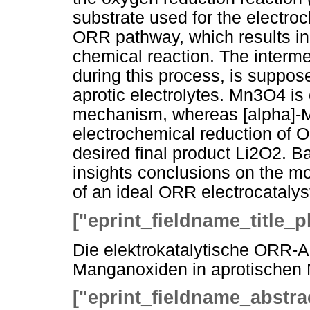
substrate used for the elect
ORR pathway, which results in 
chemical reaction. The interm
during this process, is suppo
aprotic electrolytes. Mn3O4 is c
mechanism, whereas [alpha]-M
electrochemical reduction of O2
desired final product Li2O2. 
insights conclusions on the mo
of an ideal ORR electrocatalys
["eprint_fieldname_title_p
Die elektrokatalytische ORR-Ak
Manganoxiden in aprotischen
["eprint_fieldname_abstra