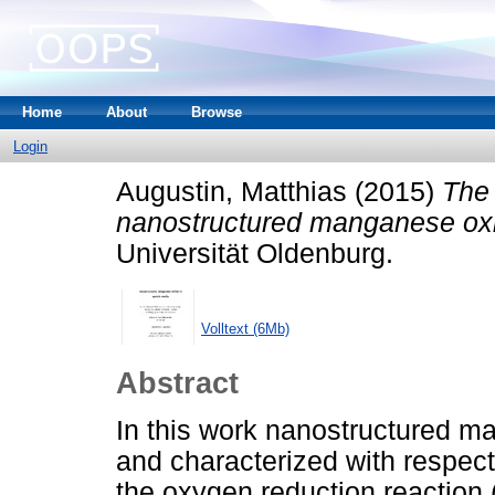
Home
About
Browse
Login
Augustin, Matthias
(2015)
The 
nanostructured manganese oxi
Universität Oldenburg.
Volltext (6Mb)
Abstract
In this work nanostructured 
and characterized with respect t
the oxygen reduction reaction