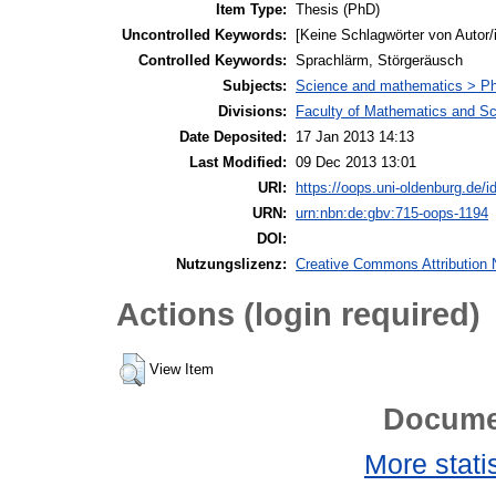
Item Type:
Thesis (PhD)
Uncontrolled Keywords:
[Keine Schlagwörter von Autor/
Controlled Keywords:
Sprachlärm, Störgeräusch
Subjects:
Science and mathematics > P
Divisions:
Faculty of Mathematics and S
Date Deposited:
17 Jan 2013 14:13
Last Modified:
09 Dec 2013 13:01
URI:
https://oops.uni-oldenburg.de/id
URN:
urn:nbn:de:gbv:715-oops-1194
DOI:
Nutzungslizenz:
Creative Commons Attribution 
Actions (login required)
View Item
Docume
More statis