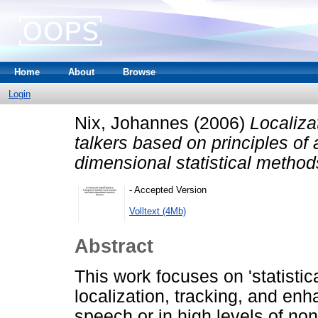
Home
About
Browse
Login
Nix, Johannes
(2006)
Localiza
talkers based on principles of 
dimensional statistical method
- Accepted Version
Volltext (4Mb)
Abstract
This work focuses on 'statistic
localization, tracking, and en
speech or in high levels of non