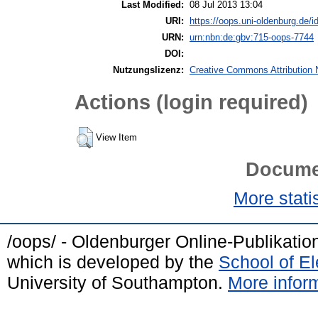
Last Modified:
08 Jul 2013 13:04
URI:
https://oops.uni-oldenburg.de/id
URN:
urn:nbn:de:gbv:715-oops-7744
DOI:
Nutzungslizenz:
Creative Commons Attribution 
Actions (login required)
View Item
Docume
More statis
/oops/ - Oldenburger Online-Publikati
which is developed by the
School of E
University of Southampton.
More inform