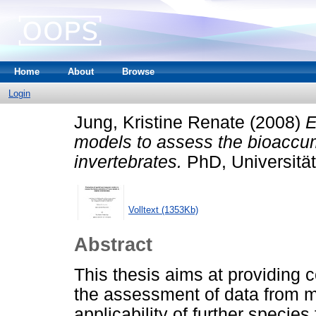
Home
About
Browse
Login
Jung, Kristine Renate
(2008)
E
models to assess the bioaccum
invertebrates.
PhD, Universitä
Volltext (1353Kb)
Abstract
This thesis aims at providing 
the assessment of data from m
applicability of further specie