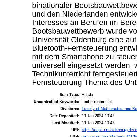
binationaler Bootsbauwettbewe
und den Niederlanden entwicke
Interesses an Berufen im Bere
Bootsbauwettbewerb wurde vo
Universität Oldenburg eine auf
Bluetooth-Fernsteuerung entwi
mit dem Smartphone zu steuer
universell eingesetzt werden,
Technikunterricht ferngesteuer
Fernsteuerung Thema des Unter
Item Type:
Article
Uncontrolled Keywords:
Technikunterricht
Divisions:
Faculty of Mathematics and Sci
Date Deposited:
19 Jan 2024 10:42
Last Modified:
19 Jan 2024 10:42
URI:
https://oops.uni-oldenburg.de/i
URN:
urn:nbn:de:gbv:715-oops-61125