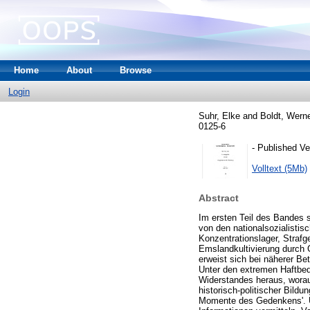
Home
About
Browse
Login
Suhr, Elke
and
Boldt, Wern
0125-6
- Published Ve
Volltext (5Mb)
Abstract
Im ersten Teil des Bandes s
von den nationalsozialisti
Konzentrationslager, Straf
Emslandkultivierung durch 
erweist sich bei näherer Be
Unter den extremen Haftbe
Widerstandes heraus, worau
historisch-politischer Bildu
Momente des Gedenkens'. Un