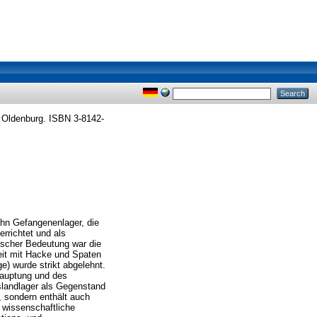
 Oldenburg. ISBN 3-8142-
ehn Gefangenenlager, die
rrichtet und als
ischer Bedeutung war die
eit mit Hacke und Spaten
e) wurde strikt abgelehnt.
hauptung und des
slandlager als Gegenstand
n, sondern enthält auch
 wissenschaftliche