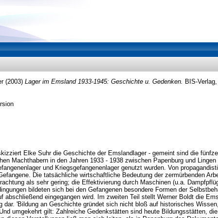
er
(2003)
Lager im Emsland 1933-1945: Geschichte u. Gedenken.
BIS-Verlag,
rsion
kizziert Elke Suhr die Geschichte der Emslandlager - gemeint sind die fünfz
schen Machthabern in den Jahren 1933 - 1938 zwischen Papenburg und Lingen e
gefangenenlager und Kriegsgefangenenlager genutzt wurden. Von propagandist
Gefangene. Die tatsächliche wirtschaftliche Bedeutung der zermürbenden Arb
trachtung als sehr gering; die Effektivierung durch Maschinen (u.a. Dampfpflüg
dingungen bildeten sich bei den Gefangenen besondere Formen der Selbstbe
f abschließend eingegangen wird. Im zweiten Teil stellt Werner Boldt die Em
ng dar. 'Bildung an Geschichte gründet sich nicht bloß auf historisches Wisse
d umgekehrt gilt: Zahlreiche Gedenkstätten sind heute Bildungsstätten, die