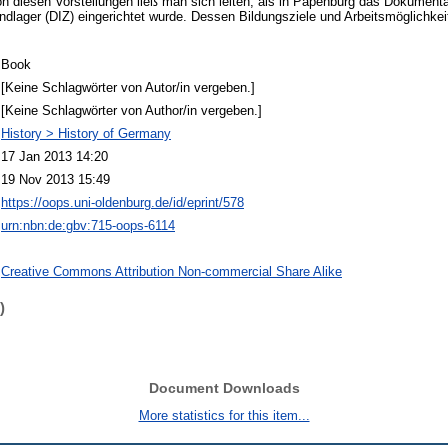
on diesen Vorstellungen ließ man sich leiten, als in Papenburg das Dokumenta
dlager (DIZ) eingerichtet wurde. Dessen Bildungsziele und Arbeitsmöglichkei
Book
[Keine Schlagwörter von Autor/in vergeben.]
[Keine Schlagwörter von Author/in vergeben.]
History > History of Germany
17 Jan 2013 14:20
19 Nov 2013 15:49
https://oops.uni-oldenburg.de/id/eprint/578
urn:nbn:de:gbv:715-oops-6114
Creative Commons Attribution Non-commercial Share Alike
)
Document Downloads
More statistics for this item...