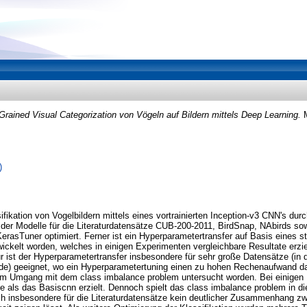
Grained Visual Categorization von Vögeln auf Bildern mittels Deep Learning.
M
)
ssifikation von Vogelbildern mittels eines vortrainierten Inception-v3 CNN's du
der Modelle für die Literaturdatensätze CUB-200-2011, BirdSnap, NAbirds so
erasTuner optimiert. Ferner ist ein Hyperparametertransfer auf Basis eines s
ckelt worden, welches in einigen Experimenten vergleichbare Resultate erziel
 ist der Hyperparametertransfer insbesondere für sehr große Datensätze (in di
de) geeignet, wo ein Hyperparametertuning einen zu hohen Rechenaufwand da
um Umgang mit dem class imbalance problem untersucht worden. Bei einigen
e als das Basiscnn erzielt. Dennoch spielt das class imbalance problem in d
ich insbesondere für die Literaturdatensätze kein deutlicher Zusammenhang 