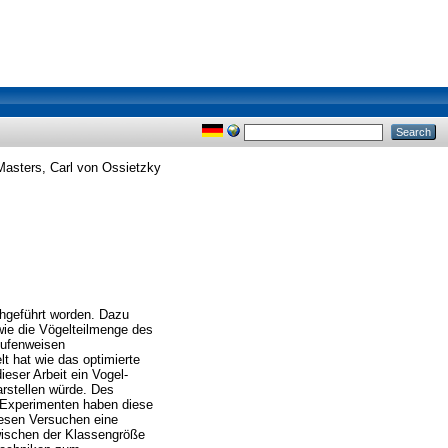
asters, Carl von Ossietzky
rchgeführt worden. Dazu
wie die Vögelteilmenge des
tufenweisen
t hat wie das optimierte
eser Arbeit ein Vogel-
rstellen würde. Des
 Experimenten haben diese
iesen Versuchen eine
zwischen der Klassengröße