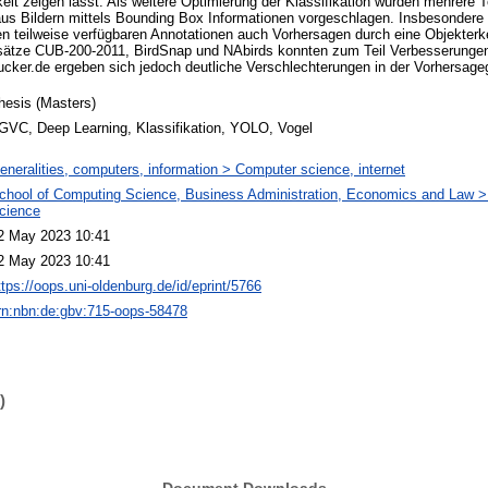
eit zeigen lässt. Als weitere Optimierung der Klassifikation wurden mehrere
s Bildern mittels Bounding Box Informationen vorgeschlagen. Insbesondere i
n teilweise verfügbaren Annotationen auch Vorhersagen durch eine Objekter
nsätze CUB-200-2011, BirdSnap und NAbirds konnten zum Teil Verbesserungen 
ucker.de ergeben sich jedoch deutliche Verschlechterungen in der Vorhersage
hesis (Masters)
GVC, Deep Learning, Klassifikation, YOLO, Vogel
eneralities, computers, information > Computer science, internet
chool of Computing Science, Business Administration, Economics and Law 
cience
2 May 2023 10:41
2 May 2023 10:41
ttps://oops.uni-oldenburg.de/id/eprint/5766
rn:nbn:de:gbv:715-oops-58478
)