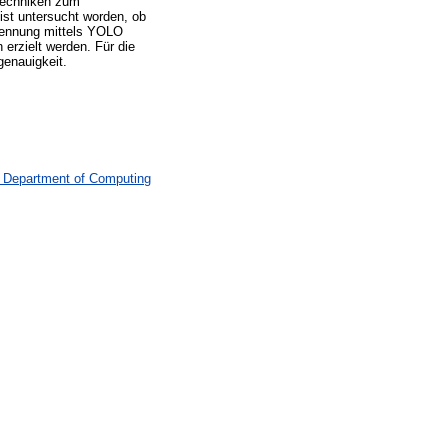
 Techniken zum
st untersucht worden, ob
kennung mittels YOLO
erzielt werden. Für die
genauigkeit.
> Department of Computing