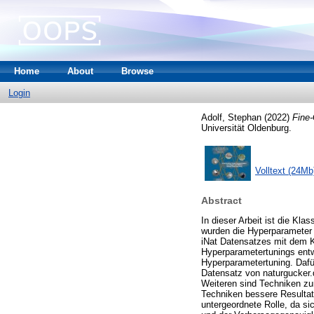
Home
About
Browse
Login
Adolf, Stephan
(2022)
Fine-
Universität Oldenburg.
Volltext (24Mb
Abstract
In dieser Arbeit ist die Kla
wurden die Hyperparameter 
iNat Datensatzes mit dem K
Hyperparametertunings entwi
Hyperparametertuning. Dafür
Datensatz von naturgucker.
Weiteren sind Techniken z
Techniken bessere Resultat
untergeordnete Rolle, da s