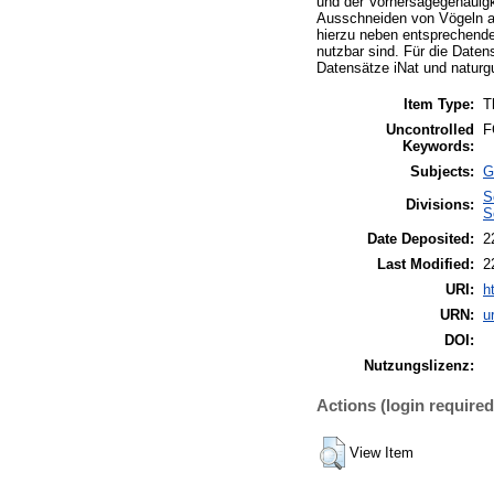
und der Vorhersagegenauigk
Ausschneiden von Vögeln au
hierzu neben entsprechende
nutzbar sind. Für die Date
Datensätze iNat und naturg
Item Type:
T
Uncontrolled
F
Keywords:
Subjects:
G
S
Divisions:
S
Date Deposited:
2
Last Modified:
2
URI:
h
URN:
u
DOI:
Nutzungslizenz:
Actions (login required
View Item