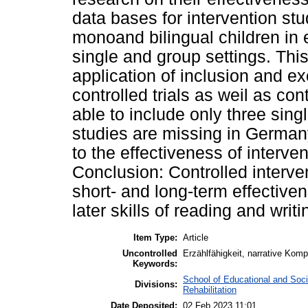
data bases for intervention st
mono­and bilingual children in
single and group settings. This 
application of inclusion and ex
controlled trials as weil as co
able to include only three sing
studies are missing in Germany.
to the effectiveness of interv
Conclusion: Controlled interve
short- and long-term effectiv
later skills of reading and writi
Item Type:
Article
Uncontrolled
Erzählfähigkeit, narrative Kom
Keywords:
School of Educational and Soc
Divisions:
Rehabilitation
Date Deposited:
02 Feb 2023 11:01