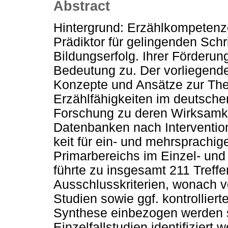
Abstract
Hintergrund: Erzählkompetenze
Prädiktor für gelingenden Schr
Bildungserfolg. Ihrer Förderu
Bedeu­tung zu. Der vorliegende 
Konzepte und Ansätze zur Ther
Erzählfähigkeiten im deutsch
Forschung zu deren Wirksamke
Datenbanken nach Intervention
keit für ein- und mehrsprachi
Primarbereichs im Einzel- und
führte zu insgesamt 211 Treff
Ausschluss­kriterien, wonach vo
Studien sowie ggf. kontrollierte
Synthese einbezogen werden so
Einzelfallstudien identifi­ziert