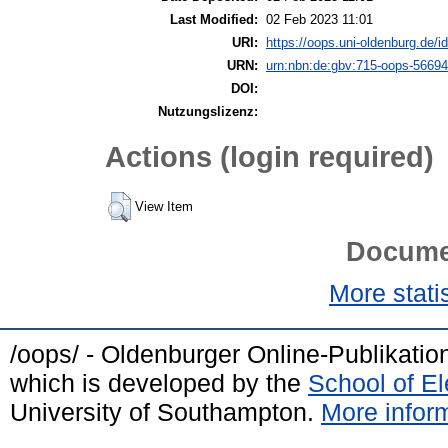
Last Modified:
02 Feb 2023 11:01
URI:
https://oops.uni-oldenburg.de/id
URN:
urn:nbn:de:gbv:715-oops-56694
DOI:
Nutzungslizenz:
Actions (login required)
View Item
Docume
More statis
/oops/ - Oldenburger Online-Publikati
which is developed by the
School of E
University of Southampton.
More inform