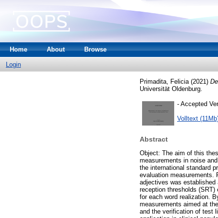
Home
About
Browse
Login
Primadita, Felicia
(2021)
De
Universität Oldenburg.
- Accepted Ve
Volltext (11Mb
Abstract
Object: The aim of this thes
measurements in noise and t
the international standard p
evaluation measurements. F
adjectives was established
reception thresholds (SRT) o
for each word realization. B
measurements aimed at the e
and the verification of test 