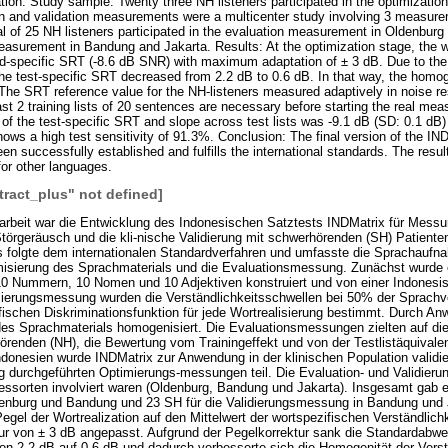
ulation. Study sample: Twenty three NH listeners participated in the optimiza
on and validation measurements were a multicenter study involving 3 measure
l of 25 NH listeners participated in the evaluation measurement in Oldenbur
 measurement in Bandung and Jakarta. Results: At the optimization stage, the w
d-specific SRT (-8.6 dB SNR) with maximum adaptation of ± 3 dB. Due to the l
the test-specific SRT decreased from 2.2 dB to 0.6 dB. In that way, the homo
d. The SRT reference value for the NH-listeners measured adaptively in noise r
ast 2 training lists of 20 sentences are necessary before starting the real me
e of the test-specific SRT and slope across test lists was -9.1 dB (SD: 0.1 d
ws a high test sensitivity of 91.3%. Conclusion: The final version of the IND
en successfully established and fulfills the international standards. The resu
for other languages.
tract_plus" not defined]
rarbeit war die Entwicklung des Indonesischen Satztests INDMatrix für Messu
törgeräusch und die kli-nische Validierung mit schwerhörenden (SH) Patienten
s folgte dem internationalen Standardverfahren und umfasste die Sprachauf
isierung des Sprachmaterials und die Evaluationsmessung. Zunächst wurde 
0 Nummern, 10 Nomen und 10 Adjektiven konstruiert und von einer Indonesis
erungsmessung wurden die Verständlichkeitsschwellen bei 50% der Sprachver
fischen Diskriminationsfunktion für jede Wortrealisierung bestimmt. Durch An
 des Sprachmaterials homogenisiert. Die Evaluationsmessungen zielten auf d
renden (NH), die Bewertung vom Trainingeffekt und von der Testlistäquival
Indonesien wurde INDMatrix zur Anwendung in der klinischen Population validi
 durchgeführten Optimierungs-messungen teil. Die Evaluation- und Validie
essorten involviert waren (Oldenburg, Bandung und Jakarta). Insgesamt gab e
enburg und Bandung und 23 SH für die Validierungsmessung in Bandung und J
egel der Wortrealization auf den Mittelwert der wortspezifischen Verständlic
ur von ± 3 dB angepasst. Aufgrund der Pegelkorrektur sank die Standardabwe
von 2,2 dB auf 0,6 dB und dadurch verbesserte sich die Homogenität der Vers