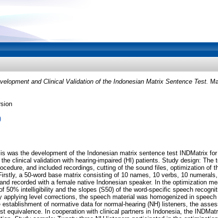
velopment and Clinical Validation of the Indonesian Matrix Sentence Test.
Mas
rsion
)
is was the development of the Indonesian matrix sentence test INDMatrix for s
he clinical validation with hearing-impaired (HI) patients. Study design: The
rocedure, and included recordings, cutting of the sound files, optimization of 
irstly, a 50-word base matrix consisting of 10 names, 10 verbs, 10 numerals
 and recorded with a female native Indonesian speaker. In the optimization 
f 50% intelligibility and the slopes (S50) of the word-specific speech recogni
y applying level corrections, the speech material was homogenized in speech in
stablishment of normative data for normal-hearing (NH) listeners, the assess
list equivalence. In cooperation with clinical partners in Indonesia, the INDMatr