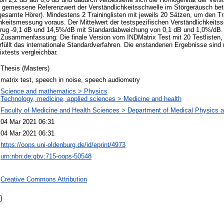
v gemessene Referenzwert der Verständlichkeitsschwelle im Störgeräusch bet
samte Hörer). Mindestens 2 Traininglisten mit jeweils 20 Sätzen, um den Tra
hkeitsmessung voraus. Der Mittelwert der testspezifischen Verständlichkeits
trug -9,1 dB und 14,5%/dB mit Standardabweichung von 0,1 dB und 1,0%/dB.
. Zusammenfassung: Die finale Version vom INDMatrix Test mit 20 Testlisten,
 erfüllt das internationale Standardverfahren. Die enstandenen Ergebnisse sind
xtests vergleichbar.
Thesis (Masters)
matrix test, speech in noise, speech audiometry
Science and mathematics > Physics
Technology, medicine, applied sciences > Medicine and health
Faculty of Medicine and Health Sciences > Department of Medical Physics 
04 Mar 2021 06:31
04 Mar 2021 06:31
https://oops.uni-oldenburg.de/id/eprint/4973
urn:nbn:de:gbv:715-oops-50548
Creative Commons Attribution
)