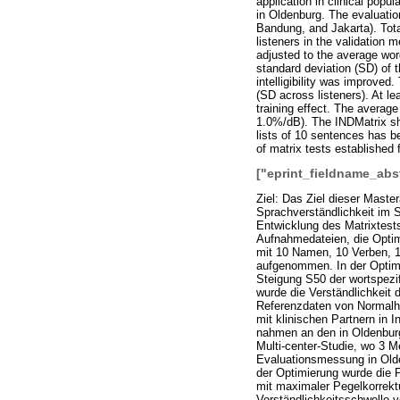
application in clinical pop
in Oldenburg. The evaluati
Bandung, and Jakarta). Tota
listeners in the validation
adjusted to the average wor
standard deviation (SD) of 
intelligibility was improve
(SD across listeners). At le
training effect. The averag
1.0%/dB). The INDMatrix sho
lists of 10 sentences has be
of matrix tests established 
["eprint_fieldname_abs
Ziel: Das Ziel dieser Maste
Sprachverständlichkeit im S
Entwicklung des Matrixtest
Aufnahmedateien, die Optim
mit 10 Namen, 10 Verben, 1
aufgenommen. In der Optimi
Steigung S50 der wortspezi
wurde die Verständlichkeit
Referenzdaten von Normalhö
mit klinischen Partnern in 
nahmen an den in Oldenburg
Multi-center-Studie, wo 3 M
Evaluationsmessung in Old
der Optimierung wurde die P
mit maximaler Pegelkorrekt
Verständlichkeitsschwelle 