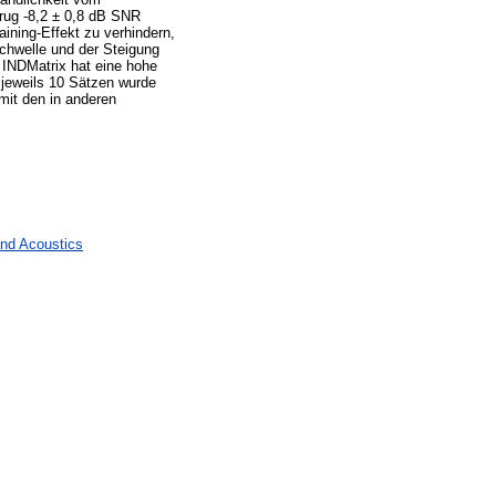
rug -8,2 ± 0,8 dB SNR
ining-Effekt zu verhindern,
schwelle und der Steigung
 INDMatrix hat eine hohe
 jeweils 10 Sätzen wurde
 mit den in anderen
and Acoustics