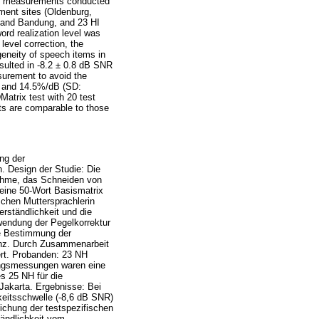
tion measurements conducted
ment sites (Oldenburg,
g and Bandung, and 23 HI
ord realization level was
evel correction, the
geneity of speech items in
esulted in -8.2 ± 0.8 dB SNR
asurement to avoid the
B) and 14.5%/dB (SD:
Matrix test with 20 test
lts are comparable to those
ng der
. Design der Studie: Die
nahme, das Schneiden von
eine 50-Wort Basismatrix
chen Muttersprachlerin
ständlichkeit und die
wendung der Pegelkorrektur
ie Bestimmung der
enz. Durch Zusammenarbeit
ert. Probanden: 23 NH
rungsmessungen waren eine
s 25 NH für die
akarta. Ergebnisse: Bei
hkeitsschwelle (-8,6 dB SNR)
ichung der testspezifischen
tändlichkeit vom