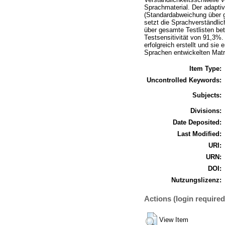
Sprachmaterial. Der adapti
(Standardabweichung über ge
setzt die Sprachverständlic
über gesamte Testlisten be
Testsensitivität von 91,3%
erfolgreich erstellt und sie
Sprachen entwickelten Matri
Item Type:
Uncontrolled Keywords:
Subjects:
Divisions:
Date Deposited:
Last Modified:
URI:
URN:
DOI:
Nutzungslizenz:
Actions (login required
View Item