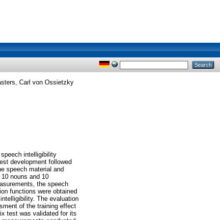
ters, Carl von Ossietzky
peech intelligibility
 test development followed
the speech material and
, 10 nouns and 10
measurements, the speech
tion functions were obtained
telligibility. The evaluation
ment of the training effect
ix test was validated for its