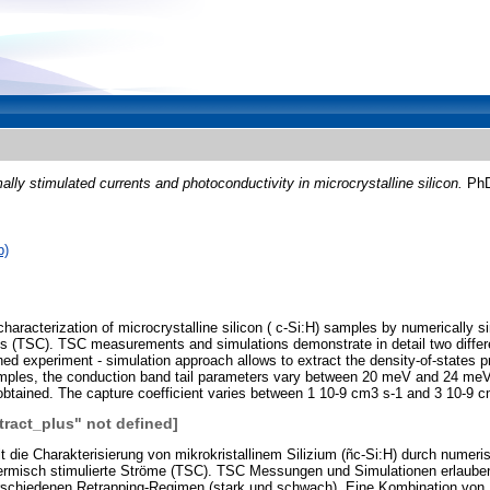
ally stimulated currents and photoconductivity in microcrystalline silicon.
PhD,
b)
characterization of microcrystalline silicon ( c-Si:H) samples by numerically 
ts (TSC). TSC measurements and simulations demonstrate in detail two differ
ed experiment - simulation approach allows to extract the density-of-states pr
mples, the conduction band tail parameters vary between 20 meV and 24 meV.
s obtained. The capture coefficient varies between 1 10-9 cm3 s-1 and 3 10-9 c
tract_plus" not defined]
t die Charakterisierung von mikrokristallinem Silizium (ñc-Si:H) durch numeri
ermisch stimulierte Ströme (TSC). TSC Messungen und Simulationen erlauben d
rschiedenen Retrapping-Regimen (stark und schwach). Eine Kombination von 