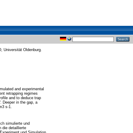
 Universität Oldenburg.
simulated and experimental
ent retrapping regimes
ofile and to deduce trap
 Deeper in the gap, a
m3 s-1.
sch simulierte und
ie detaillierte
Experiment und Simulation