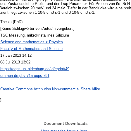
des Zustandsdichte-Profils und der Trap-Parameter. Für Proben von ñc -Si:H 
Bereich zwischen 20 meV und 24 meV. Tiefer in der Bandlücke wird eine breit
zient liegt zwischen 1 10-9 cm3 s-1 und 3 10-9 cm3 s-1.
Thesis (PhD)
[Keine Schlagwörter von Autor/in vergeben.]
TSC Messung, mikrokristallines Silizium
Science and mathematics > Physics
Faculty of Mathematics and Science
17 Jan 2013 14:12
08 Jul 2013 13:02
https://oops.uni-oldenburg.de/id/eprint/49
urn:nbn:de:gbv:715-oops-791
Creative Commons Attribution Non-commercial Share Alike
)
Document Downloads