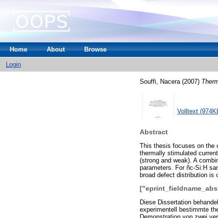
Home
About
Browse
Login
Souffi, Nacera
(2007)
Therm
Volltext (974K
Abstract
This thesis focuses on the 
thermally stimulated curren
(strong and weak). A combin
parameters. For ñc-Si:H sa
broad defect distribution i
["eprint_fieldname_abs
Diese Dissertation behandel
experimentell bestimmte th
Demonstration von zwei ve