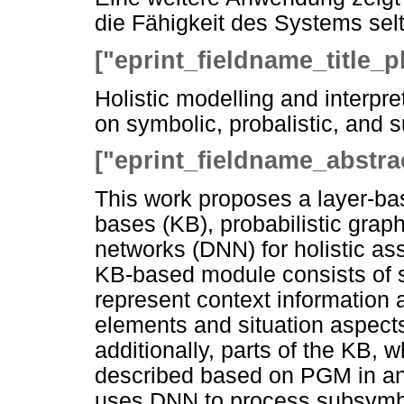
die Fähigkeit des Systems selt
["eprint_fieldname_title_p
Holistic modelling and interpr
on symbolic, probalistic, and
["eprint_fieldname_abstra
This work proposes a layer-b
bases (KB), probabilistic gra
networks (DNN) for holistic as
KB-based module consists of s
represent context information
elements and situation aspects
additionally, parts of the KB, 
described based on PGM in an
uses DNN to process subsymbo