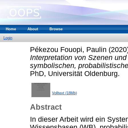
Home
About
Browse
Login
Pékezou Fouopi, Paulin
(2020
Interpretation von Szenen und
symbolischen, probabilistisc
PhD, Universität Oldenburg.
Volltext (18Mb)
Abstract
In dieser Arbeit wird ein Sys
Wissensbasen (WB), probabili