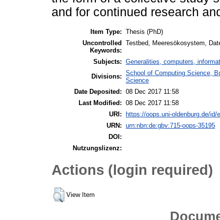
and for continued research and
Item Type:
Thesis (PhD)
Uncontrolled
Testbed, Meeresökosystem, Date
Keywords:
Subjects:
Generalities, computers, informa
School of Computing Science, B
Divisions:
Science
Date Deposited:
08 Dec 2017 11:58
Last Modified:
08 Dec 2017 11:58
URI:
https://oops.uni-oldenburg.de/id/
URN:
urn:nbn:de:gbv:715-oops-35195
DOI:
Nutzungslizenz:
Actions (login required)
View Item
Docume