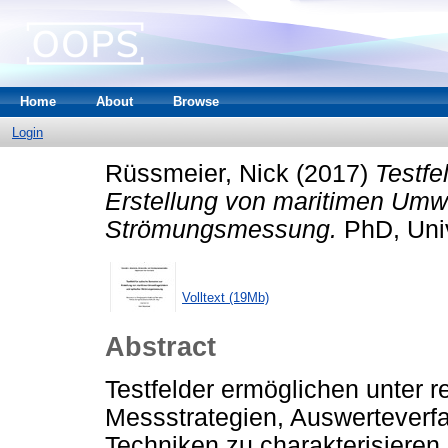
Home
About
Browse
Login
Rüssmeier, Nick
(2017)
Testfe
Erstellung von maritimen Umwe
Strömungsmessung.
PhD, Univ
Volltext (19Mb)
Abstract
Testfelder ermöglichen unter 
Messstrategien, Auswerteverf
Techniken zu charakterisieren