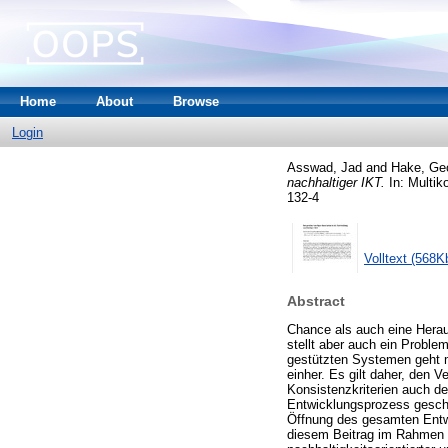
Home
About
Browse
Login
Asswad, Jad
and
Hake, Ge
nachhaltiger IKT.
In: Multik
132-4
Volltext (568K
Abstract
Chance als auch eine Herau
stellt aber auch ein Proble
gestützten Systemen geht 
einher. Es gilt daher, den
Konsistenzkriterien auch der
Entwicklungsprozess gesche
Öffnung des gesamten Entw
diesem Beitrag im Rahmen e