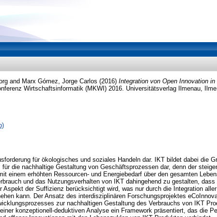
org
and
Marx Gómez, Jorge Carlos
(2016)
Integration von Open Innovation in
onferenz Wirtschaftsinformatik (MKWI) 2016. Universitätsverlag Ilmenau, Ilm
b)
sforderung für ökologisches und soziales Handeln dar. IKT bildet dabei die 
m für die nachhaltige Gestaltung von Geschäftsprozessen dar, denn der steig
mit einem erhöhten Ressourcen- und Energiebedarf über den gesamten Leben
 Verbrauch und das Nutzungsverhalten von IKT dahingehend zu gestalten, dass 
 Aspekt der Suffizienz berücksichtigt wird, was nur durch die Integration aller
hen kann. Der Ansatz des interdisziplinären Forschungsprojektes eCoInnovat
icklungsprozesses zur nachhaltigen Gestaltung des Verbrauchs von IKT Prod
iner konzeptionell-deduktiven Analyse ein Framework präsentiert, das die P