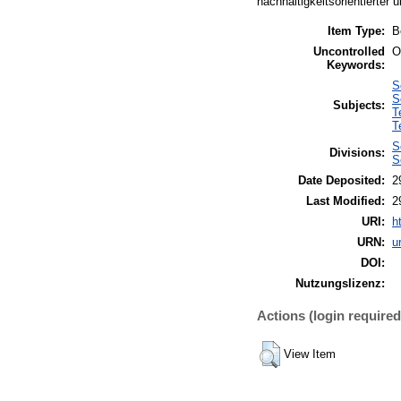
nachhaltigkeitsorientierter
Item Type:
B
Uncontrolled
O
Keywords:
S
S
Subjects:
T
T
S
Divisions:
S
Date Deposited:
2
Last Modified:
2
URI:
h
URN:
u
DOI:
Nutzungslizenz:
Actions (login required
View Item