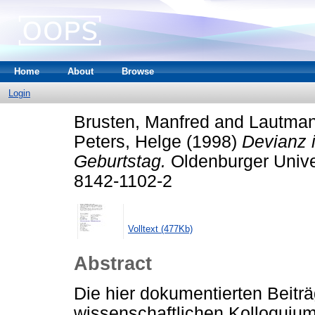
Home
About
Browse
Login
Brusten, Manfred
and
Lautman
Peters, Helge
(1998)
Devianz 
Geburtstag.
Oldenburger Univer
8142-1102-2
Volltext (477Kb)
Abstract
Die hier dokumentierten Beit
wissenschaftlichen Kolloquium