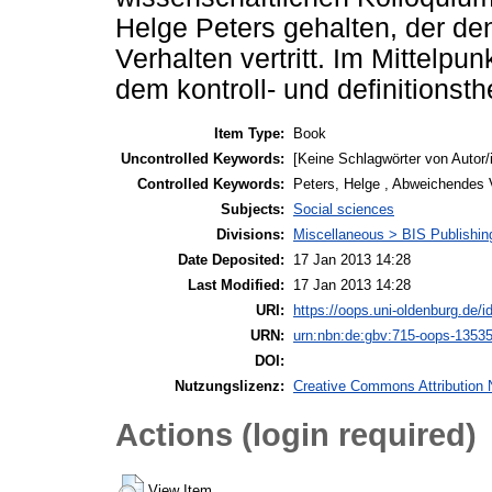
Helge Peters gehalten, der d
Verhalten vertritt. Im Mittelpu
dem kontroll- und definitionst
Item Type:
Book
Uncontrolled Keywords:
[Keine Schlagwörter von Autor/
Controlled Keywords:
Peters, Helge , Abweichendes 
Subjects:
Social sciences
Divisions:
Miscellaneous > BIS Publishi
Date Deposited:
17 Jan 2013 14:28
Last Modified:
17 Jan 2013 14:28
URI:
https://oops.uni-oldenburg.de/i
URN:
urn:nbn:de:gbv:715-oops-1353
DOI:
Nutzungslizenz:
Creative Commons Attribution 
Actions (login required)
View Item