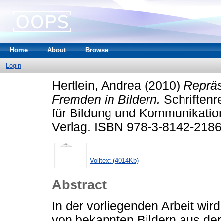
Home
About
Browse
Login
Hertlein, Andrea
(2010)
Repräs
Fremden in Bildern.
Schriftenr
für Bildung und Kommunikation
Verlag. ISBN 978-3-8142-2186
Volltext (4014Kb)
Abstract
In der vorliegenden Arbeit wi
von bekannten Bildern aus der