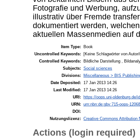
Fotografie und Werbung, aufz
illustrativ über Fremde transfe
dokumentiert werden, welchen 
aktuellen Massenmedien auf d
Item Type:
Book
Uncontrolled Keywords:
[Keine Schlagwörter von Autor/
Controlled Keywords:
Bildliche Darstellung , Bildana
Subjects:
Social sciences
Divisions:
Miscellaneous > BIS Publishi
Date Deposited:
17 Jan 2013 14:26
Last Modified:
17 Jan 2013 14:26
URI:
https://oops.uni-oldenburg.de/i
URN:
urn:nbn:de:gbv:715-oops-1206
DOI:
Nutzungslizenz:
Creative Commons Attribution 
Actions (login required)