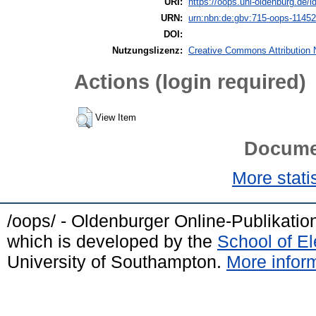
URI:
https://oops.uni-oldenburg.de/i
URN:
urn:nbn:de:gbv:715-oops-11452
DOI:
Nutzungslizenz:
Creative Commons Attribution 
Actions (login required)
View Item
Docume
More statis
/oops/ - Oldenburger Online-Publikati
which is developed by the
School of E
University of Southampton.
More inform